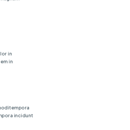
lor in
tem in
t moditempora
mpora incidunt