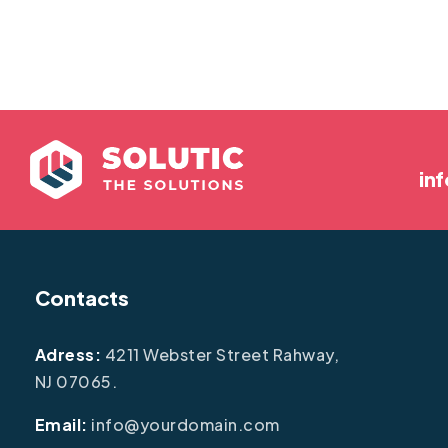
in
Contacts
Adress:
4211 Webster Street Rahway,
NJ 07065.
Email:
info@yourdomain.com