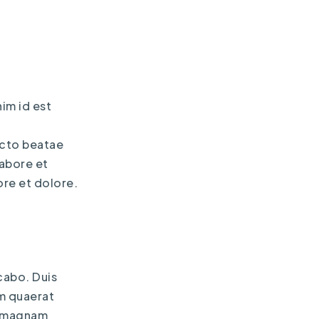
im id est
ecto beatae
labore et
re et dolore.
icabo. Duis
am quaerat
e magnam